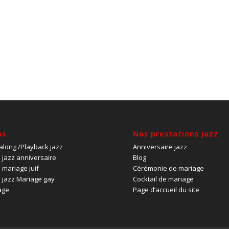
ns
Nos prestations jazz
-along
/Playback jazz
Anniversaire jazz
 jazz anniversaire
Blog
 mariage juif
Cérémonie de mariage
 jazz Mariage gay
Cocktail de mariage
age
Page d’accueil du site