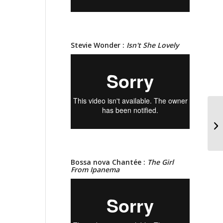
Stevie Wonder :
Isn't She Lovely
Co
de
Bossa nova Chantée :
The Girl
From Ipanema