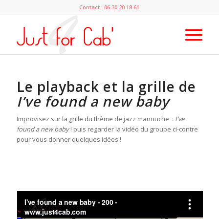
Contact : 06 30 20 18 61
Le playback et la grille de
I’ve found a new baby
Improvisez sur la grille du thème de jazz manouche :
I’ve
found a new baby
! puis regarder la vidéo du groupe ci-contre
pour vous donner quelques idées !